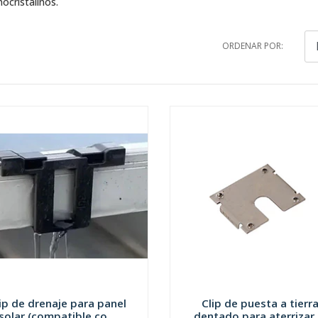
ocristalinos.
ORDENAR POR:
ip de drenaje para panel
Clip de puesta a tierr
solar (compatible co...
dentado para aterrizar .