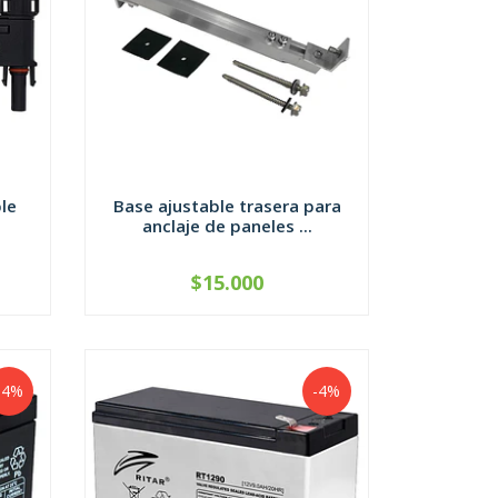
le
Base ajustable trasera para
anclaje de paneles ...
$15.000
-
+
-4%
-4%