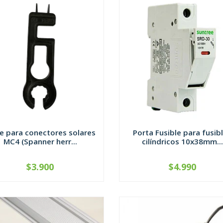
ve para conectores solares
Porta Fusible para fusib
MC4 (Spanner herr...
cilíndricos 10x38mm...
$3.900
$4.990
CONTÁCTANOS
-
+