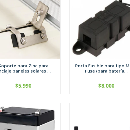
Soporte para Zinc para
Porta Fusible para tipo 
nclaje paneles solares ...
Fuse (para batería...
$5.990
$8.000
+
-
+