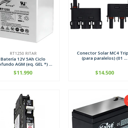
Conector Solar MC4 Trip
RT1250 RITAR
(para paralelos) (01 ...
Batería 12V 5Ah Ciclo
ofundo AGM (eq. GEL *) ...
$11.990
$14.500
+
-
+