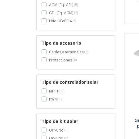
AGM (Eq. GEL)
5
GEL (Eq. AGM)
2
-
Litio LiFePO4
3
Tipo de accesorio
Cables y terminales
6
Protecciones
4
Tipo de controlador solar
MPPT
3
PWM
5
G
Tipo de kit solar
Off-Grid
3
On-Grid
1