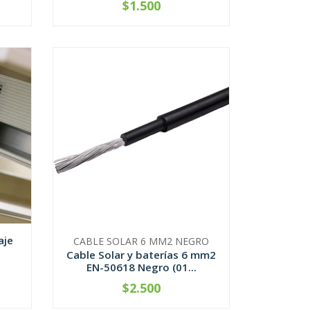
$1.500
-
+
aje
CABLE SOLAR 6 MM2 NEGRO
Cable Solar y baterías 6 mm2
EN-50618 Negro (01...
$2.500
CONTÁCTANOS