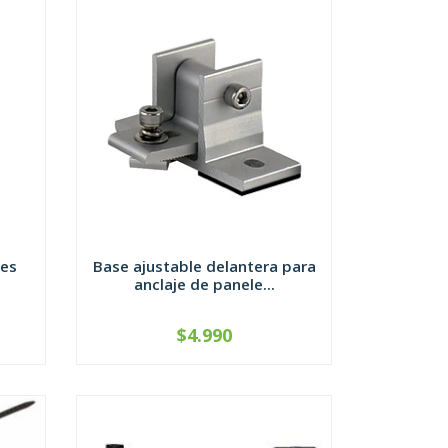
les
Base ajustable delantera para
anclaje de panele...
$4.990
-
+