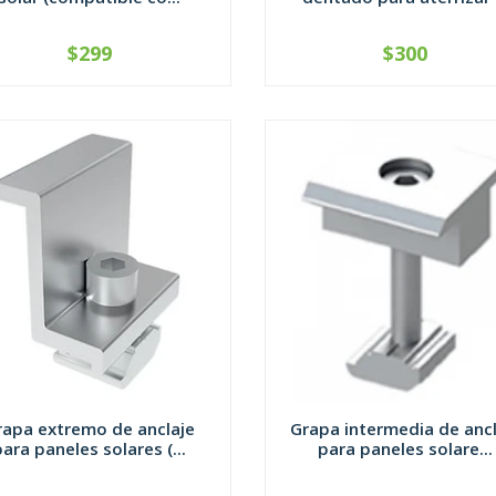
$299
$300
+
-
+
rapa extremo de anclaje
Grapa intermedia de ancl
para paneles solares (...
para paneles solare...