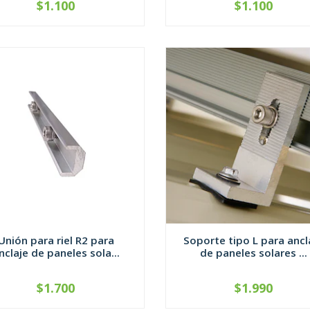
$1.100
$1.100
VER OPCIONES
VER OPCIONES
Unión para riel R2 para
Soporte tipo L para ancl
nclaje de paneles sola...
de paneles solares ...
$1.700
$1.990
+
-
+