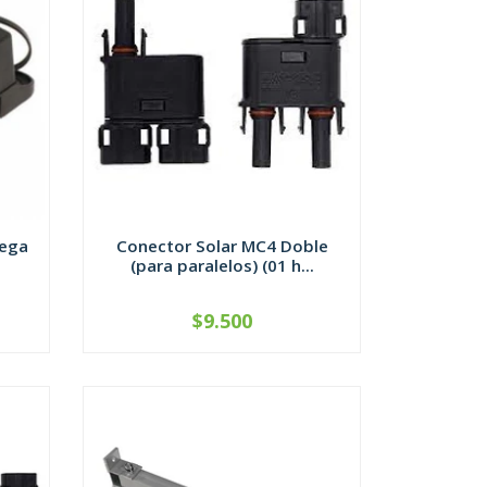
Mega
Conector Solar MC4 Doble
(para paralelos) (01 h...
$9.500
-
+