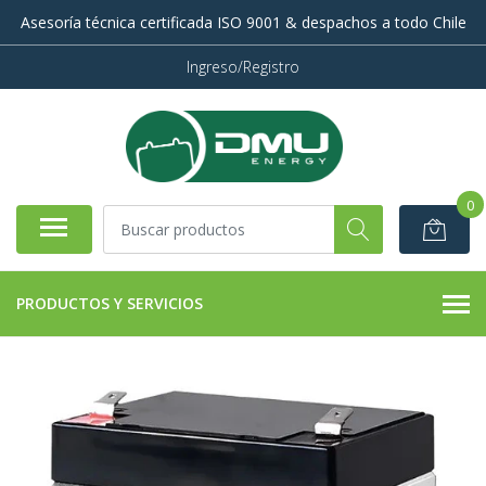
Asesoría técnica certificada ISO 9001 & despachos a todo Chile
Ingreso/Registro
0
PRODUCTOS Y SERVICIOS