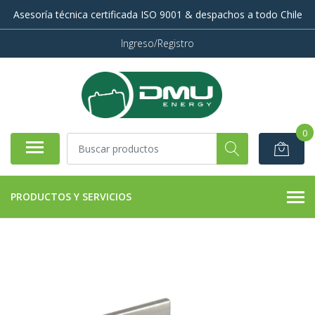
Asesoría técnica certificada ISO 9001 & despachos a todo Chile
Ingreso/Registro
0
PRODUCTOS Y SERVICIOS