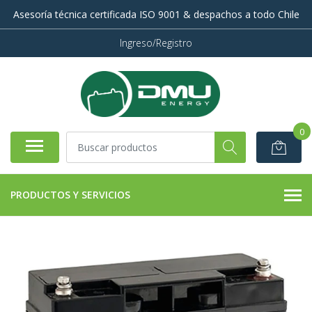
Asesoría técnica certificada ISO 9001 & despachos a todo Chile
Ingreso/Registro
0
PRODUCTOS Y SERVICIOS