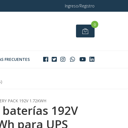
Ingreso/Registro
0
S FRECUENTES
s)
ERY PACK 192V 1.72KWH
 baterías 192V
Wh para UPS