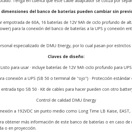
aptado. Tenga en cuenta que este cable adaptador se cotiza por sepa
y dimensiones del banco de baterías pueden cambiar sin previo
ar empotrada de 60A, 16 baterías de 12V 9Ah de ciclo profundo de alt
wer) para la conexión del banco de baterías a la UPS y conexión ent
sonal especializado de DMU Energy, por lo cual pasan por estrictos 
Claves de diseño:
Listo para usar · incluye baterías de 12V 9Ah ciclo profundo para UPS
para conexión a UPS (SB 50 o terminal de "ojo") · Protección estánda
 entrada tipo SB 50 · Kit de cables para hacer pueden con otro batter
Control de calidad DMU Energy
exión a 192VDC sin punto medio como Long Time LB Kaise, EAST, Ene
ra obtener más información de este banco de baterías o en caso de r
a o en proyección.