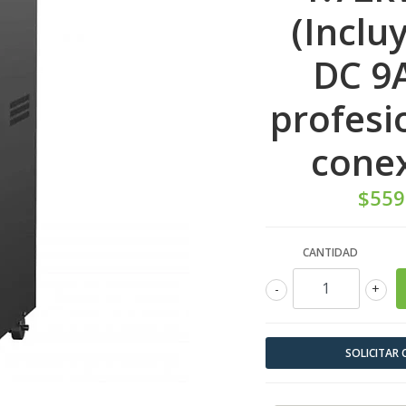
(Inclu
DC 9A
profesi
conex
$559
CANTIDAD
-
+
SOLICITAR