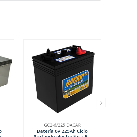
GC2-6/225 DACAR
K
o
Batería 6V 225Ah Ciclo
Bater
...
Profundo electrolítica F...
Profundo