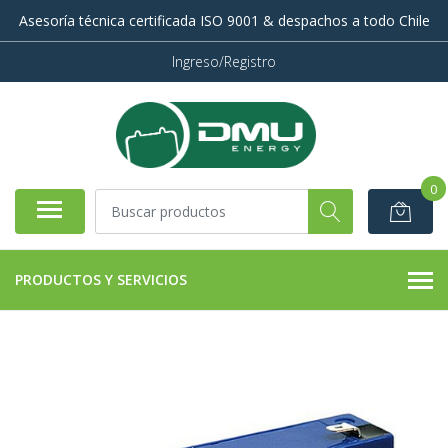
Asesoría técnica certificada ISO 9001 & despachos a todo Chile
Ingreso/Registro
0
PRODUCTOS Y SERVICIOS