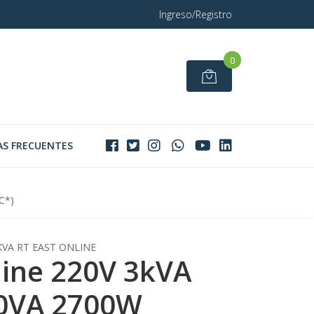
Ingreso/Registro
0
S FRECUENTES
C*)
KVA RT EAST ONLINE
ine 220V 3kVA
0VA 2700W