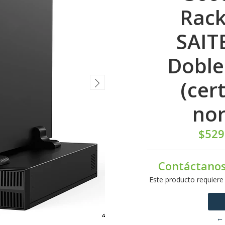
Rack
SAIT
Doble
(cer
nor
$529
Contáctanos
Este producto requiere
← 