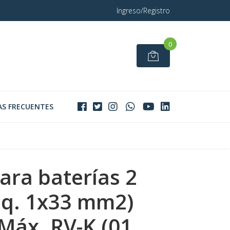
Ingreso/Registro
0
S FRECUENTES
ara baterías 2
q. 1x33 mm2)
Máx. RV-K (01