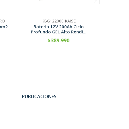
Interrup
RO
KBG122000 KAISE
Polos
 mm2
Batería 12V 200Ah Ciclo
Profundo GEL Alto Rendi...
$389.990
CONTÁCTANOS
V
PUBLICACIONES