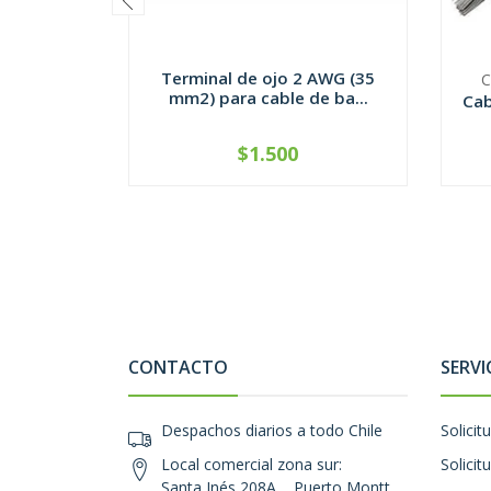
Terminal de ojo 2 AWG (35
C
mm2) para cable de ba...
Cab
$1.500
-
+
CONTACTO
SERVI
Despachos diarios a todo Chile
Solicit
Local comercial zona sur:
Solicit
Santa Inés 208A, , Puerto Montt,