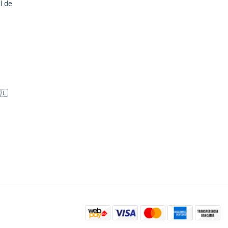
l de
🇱