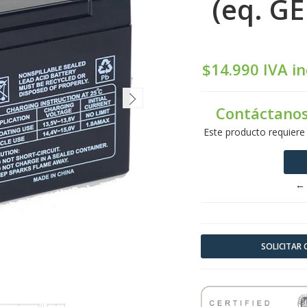
(eq. G
$14.990 IVA in
Contáctanos
Este producto requiere
← 
SOLICITAR