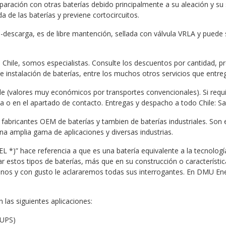
ación con otras baterías debido principalmente a su aleación y su 
da de las baterías y previene cortocircuitos.
descarga, es de libre mantención, sellada con válvula VRLA y puede s
Chile, somos especialistas. Consulte los descuentos por cantidad, p
 e instalación de baterías, entre los muchos otros servicios que entr
le (valores muy económicos por transportes convencionales). Si requ
ínea o en el apartado de contacto. Entregas y despacho a todo Chile: S
 fabricantes OEM de baterías y tambien de baterías industriales. Son e
na amplia gama de aplicaciones y diversas industrias.
EL *)” hace referencia a que es una batería equivalente a la tecnologí
zar estos tipos de baterías, más que en su construcción o característi
ctenos y con gusto le aclararemos todas sus interrogantes. En DMU E
n las siguientes aplicaciones:
(UPS)