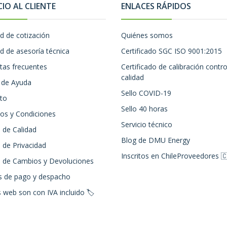
CIO AL CLIENTE
ENLACES RÁPIDOS
ud de cotización
Quiénes somos
ud de asesoría técnica
Certificado SGC ISO 9001:2015
tas frecuentes
Certificado de calibración contro
calidad
 de Ayuda
Sello COVID-19
to
Sello 40 horas
os y Condiciones
Servicio técnico
a de Calidad
Blog de DMU Energy
a de Privacidad
Inscritos en ChileProveedores 
ca de Cambios y Devoluciones
 de pago y despacho
 web son con IVA incluido 🏷️