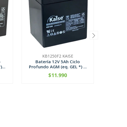
KB1250F2 KAISE
K
o
Batería 12V 5Ah Ciclo
Bater
...
Profundo AGM (eq. GEL *) ...
Profundo
$11.990
CONTÁCTANOS
-