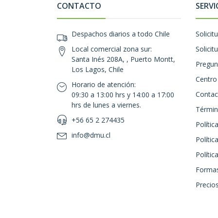
CONTACTO
SERVI
Despachos diarios a todo Chile
Solicit
Local comercial zona sur:
Solicit
Santa Inés 208A, , Puerto Montt,
Pregun
Los Lagos, Chile
Centro
Horario de atención:
Contac
09:30 a 13:00 hrs y 14:00 a 17:00
hrs de lunes a viernes.
Términ
+56 65 2 274435
Polític
info@dmu.cl
Polític
Políti
Formas
Precios