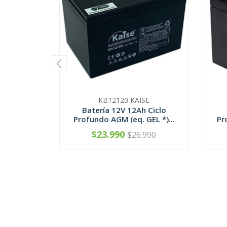
KB12120 KAISE
Batería 12V 12Ah Ciclo
Profundo AGM (eq. GEL *)...
Pr
$23.990
$26.990
-
+