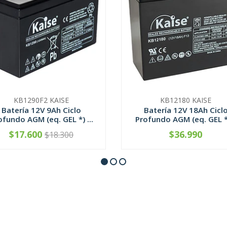
KB1290F2 KAISE
KB12180 KAISE
Batería 12V 9Ah Ciclo
Batería 12V 18Ah Cicl
ofundo AGM (eq. GEL *) ...
Profundo AGM (eq. GEL *)
$17.600
$36.990
$18.300
CONTÁCTANOS
-
+