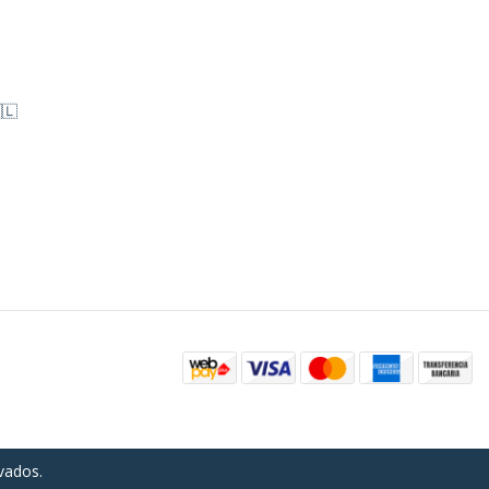
🇱
vados.