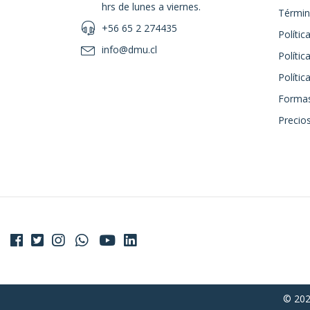
hrs de lunes a viernes.
Términ
+56 65 2 274435
Polític
info@dmu.cl
Polític
Políti
Formas
Precios
© 202