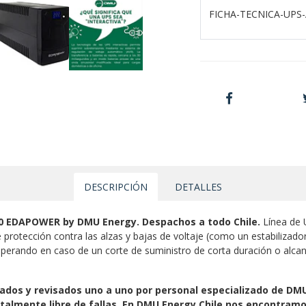
FICHA-TECNICA-UPS
DESCRIPCIÓN
DETALLES
00 EDAPOWER by DMU Energy. Despachos a todo Chile.
Línea de U
 protección contra las alzas y bajas de voltaje (como un estabilizad
r operando en caso de un corte de suministro de corta duración o alcan
os y revisados uno a uno por personal especializado de DMU 
otalmente libre de fallas. En DMU Energy Chile nos encontramo