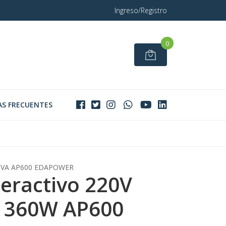
Ingreso/Registro
0
S FRECUENTES
0VA AP600 EDAPOWER
teractivo 220V
 360W AP600