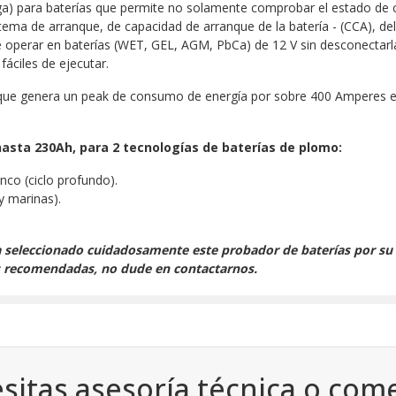
ga) para baterías que permite no solamente comprobar el estado de 
ema de arranque, de capacidad de arranque de la batería - (CCA), del 
ite operar en baterías (WET, GEL, AGM, PbCa) de 12 V sin desconectarl
fáciles de ejecutar.
a que genera un peak de consumo de energía por sobre 400 Amperes 
hasta 230Ah, para 2 tecnologías de baterías de plomo:
o (ciclo profundo).
y marinas).
a seleccionado cuidadosamente este probador de baterías por su p
s recomendadas, no dude en contactarnos.
sitas asesoría técnica o come