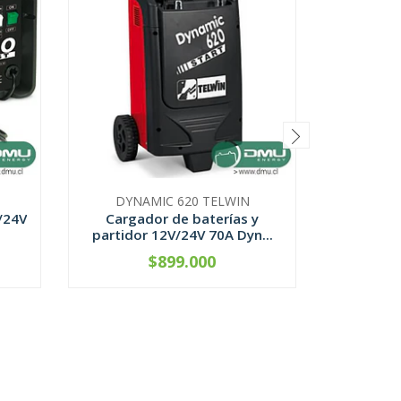
DYNAMIC 620 TELWIN
DYNA
/24V
Cargador de baterías y
Carga
partidor 12V/24V 70A Dyn...
partidor
$899.000
CONTÁCTANOS
C