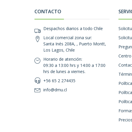
CONTACTO
SERVI
Despachos diarios a todo Chile
Solicit
Local comercial zona sur:
Solicit
Santa Inés 208A, , Puerto Montt,
Pregun
Los Lagos, Chile
Centro
Horario de atención:
Contac
09:30 a 13:00 hrs y 14:00 a 17:00
hrs de lunes a viernes.
Términ
+56 65 2 274435
Polític
info@dmu.cl
Polític
Políti
Formas
Precios