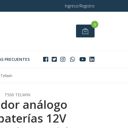
Ingreso/Registro
0
S FRECUENTES
 Telwin
T500 TELWIN
dor análogo
baterías 12V