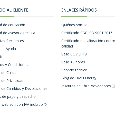
CIO AL CLIENTE
ENLACES RÁPIDOS
ud de cotización
Quiénes somos
ud de asesoría técnica
Certificado SGC ISO 9001:2015
tas frecuentes
Certificado de calibración contro
calidad
 de Ayuda
Sello COVID-19
to
Sello 40 horas
os y Condiciones
Servicio técnico
a de Calidad
Blog de DMU Energy
a de Privacidad
Inscritos en ChileProveedores 
ca de Cambios y Devoluciones
 de pago y despacho
 web son con IVA incluido 🏷️