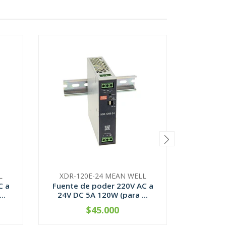
L
XDR-120E-24 MEAN WELL
LRS-
C a
Fuente de poder 220V AC a
Fuente 
..
24V DC 5A 120W (para ...
12V DC
$45.000
CONTÁCTANOS
-