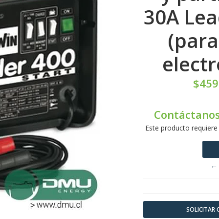
30A Lea
(para
electr
$459
Contáctanos
Este producto requiere
← 
SOLICITAR