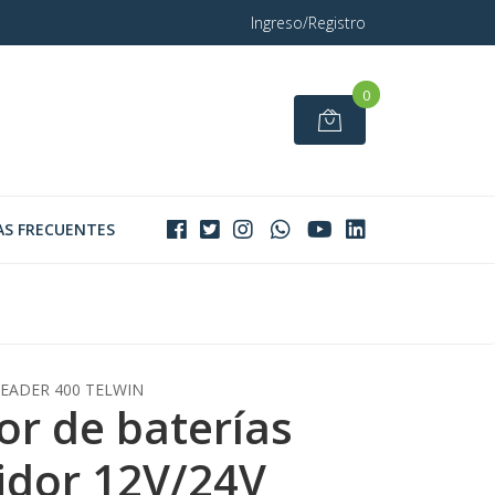
Ingreso/Registro
0
S FRECUENTES
LEADER 400 TELWIN
r de baterías
tidor 12V/24V