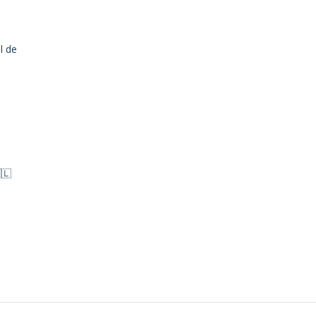
l de
🇱